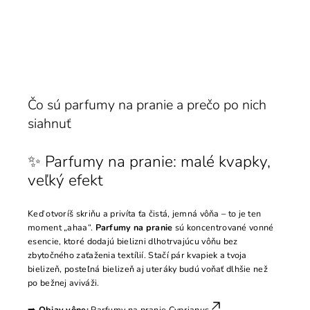
Čo sú parfumy na pranie a prečo po nich
siahnuť
✨ Parfumy na pranie: malé kvapky,
veľký efekt
Keď otvoríš skriňu a privíta ťa čistá, jemná vôňa – to je ten
moment „ahaa“.
Parfumy na pranie
sú koncentrované vonné
esencie, ktoré dodajú bielizni dlhotrvajúcu vôňu bez
zbytočného zaťaženia textílií. Stačí pár kvapiek a tvoja
bielizeň, posteľná bielizeň aj uteráky budú voňať dlhšie než
po bežnej aviváži.
➡️
Objav vône:
Parfumy na pranie Cyprianus