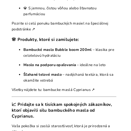
💎 S jemnou, čistou vôňou alebo šťavnatou
parfumáciou
Pozrite si celú ponuku bambuckých masiel na
špeciálnej
podstránke
↗
🌸 Produkty, ktoré si zamilujete:
Bambucké maslo Bubble boom 200ml
– klasika pre
celotelovú hydratáciu
Maslo na podporu opaľovania
– ideálne na leto
Šľahané telové maslo
– nadýchaná textúra, ktorá sa
okamžite vstrebá
Všetky nájdete tu:
bambucke maslá Cyprianus
↗
📈 Pridajte sa k tisíckam spokojných zákazníkov,
ktorí objavili silu bambuckého masla od
Cyprianus.
Vaša pokožka si zaslúi starostlivosť, ktorá je prirodzená a