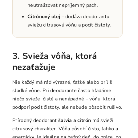
neutralizovať nepríjemný pach.
Citrónový olej
– dodáva deodorantu
sviežu citrusovú vôňu a pocit čistoty.
3. Svieža vôňa, ktorá
nezaťažuje
Nie každý má rád výrazné, ťažké alebo príliš
sladké vône. Pri deodorante často hľadáme
niečo svieže, čisté a nenápadné – vôňu, ktorá
podporí pocit čistoty, ale nebude pôsobiť rušivo.
Prírodný deodorant
šalvia a citrón
má svieži
citrusový charakter. Vôňa pôsobí čisto, ľahko a
energicky. Je ideálna na bežný deň, do práce, po