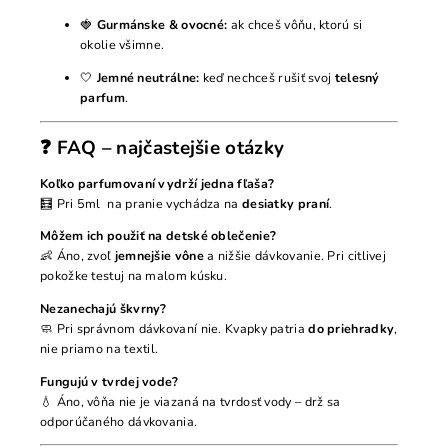
🍓
Gurmánske & ovocné:
ak chceš vôňu, ktorú si
okolie všimne.
🤍
Jemné neutrálne:
keď nechceš rušiť svoj
telesný
parfum
.
❓ FAQ – najčastejšie otázky
Koľko parfumovaní vydrží jedna fľaša?
🧮 Pri 5ml na pranie vychádza na
desiatky praní
.
Môžem ich použiť na detské oblečenie?
👶 Áno, zvoľ
jemnejšie vône
a nižšie dávkovanie. Pri citlivej
pokožke testuj na malom kúsku.
Nezanechajú škvrny?
🧼 Pri správnom dávkovaní nie. Kvapky patria
do priehradky
,
nie priamo na textil.
Fungujú v tvrdej vode?
💧 Áno, vôňa nie je viazaná na tvrdosť vody – drž sa
odporúčaného dávkovania.