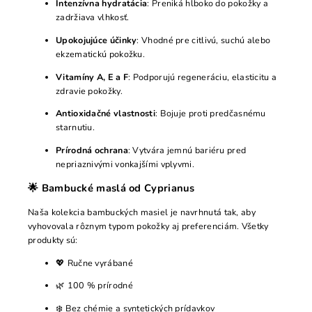
Intenzívna hydratácia
: Preniká hlboko do pokožky a
zadržiava vlhkosť.
Upokojujúce účinky
: Vhodné pre citlivú, suchú alebo
ekzematickú pokožku.
Vitamíny A, E a F
: Podporujú regeneráciu, elasticitu a
zdravie pokožky.
Antioxidačné vlastnosti
: Bojuje proti predčasnému
starnutiu.
Prírodná ochrana
: Vytvára jemnú bariéru pred
nepriaznivými vonkajšími vplyvmi.
🌟 Bambucké maslá od Cyprianus
Naša kolekcia bambuckých masiel je navrhnutá tak, aby
vyhovovala rôznym typom pokožky aj preferenciám. Všetky
produkty sú:
💖 Ručne vyrábané
🌿 100 % prírodné
❄️ Bez chémie a syntetických prídavkov