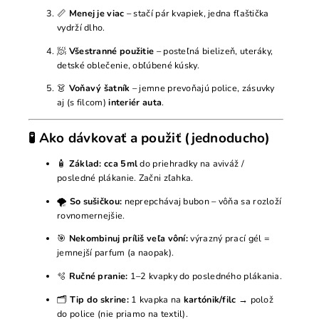
📏
Menej je viac
– stačí pár kvapiek, jedna fľaštička
vydrží dlho.
🧖
Všestranné použitie
– posteľná bielizeň, uteráky,
detské oblečenie, obľúbené kúsky.
👗
Voňavý šatník
– jemne prevoňajú police, zásuvky
aj (s filcom)
interiér auta
.
🧪 Ako dávkovať a použiť (jednoducho)
🧴
Základ:
cca 5ml
do priehradky na aviváž /
posledné plákanie. Začni zľahka.
🌪️
So sušičkou:
neprepchávaj bubon – vôňa sa rozloží
rovnomernejšie.
🎯
Nekombinuj príliš veľa vôní:
výrazný prací gél =
jemnejší parfum (a naopak).
🫧
Ručné pranie:
1–2 kvapky do posledného plákania.
🗂️
Tip do skrine:
1 kvapka na
kartónik/filc
→ polož
do police (nie priamo na textil).