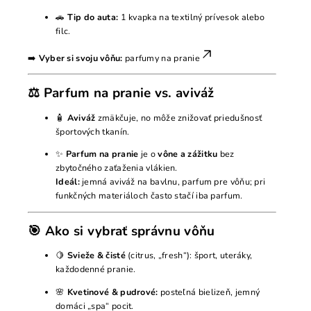
🚗
Tip do auta:
1 kvapka na textilný prívesok alebo
filc.
➡️
Vyber si svoju vôňu:
parfumy na pranie
⚖️ Parfum na pranie vs. aviváž
🧴
Aviváž
zmäkčuje, no môže znižovať priedušnosť
športových tkanín.
✨
Parfum na pranie
je o
vône a zážitku
bez
zbytočného zaťaženia vlákien.
Ideál:
jemná aviváž na bavlnu, parfum pre vôňu; pri
funkčných materiáloch často stačí iba parfum.
🎯 Ako si vybrať správnu vôňu
🍋
Svieže & čisté
(citrus, „fresh“): šport, uteráky,
každodenné pranie.
🌸
Kvetinové & pudrové:
posteľná bielizeň, jemný
domáci „spa“ pocit.