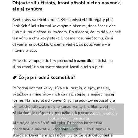
Objavte silu čistoty, ktorá pôsobí nielen navonok,
ale aj zvnútra
Svet krásy sa rýchlo mení. Kým kedysi vládli regály plné
lesklých fliaš s komplikovaným zložením, dnes čoraz viac
ľudí túži po niečom skutočnom. Po niečom, čo im dá viac než
len vôňu a chvíľkový efekt. Chceme rozumieť tomu, čo si
dávame na pokožku. Chceme vedieť, čo používame – a
hlavne prečo.
Práve tu vstupuje do hry
prírodná kozmetika
– tichá, no
silná revolúcia vo svete starostlivosti o telo a pleť.
🌿 Čo je prírodná kozmetika?
Prírodná kozmetika využíva silu rastlín, olejov, masiel,
výťažkov a minerálov v ich čo najčistejšej a najšetrnejšej
forme. Na rozdiel od konvenčných produktov neobsahuje
syntetické látky, agresívne konzervanty či silikóny.
Jej
Na prispôsobenie obsahu a reklám, poskytovanie funkcií
základom je rešpekt k pokožke a k prírode.
sociálnych médií a analýzu návštevnosti používame súbory
cookie. Viac informácií
tu
.
Ale nejde len o "bio" nálepku. Prírodná kozmetika
Rozumiem
predstavuje návrat ku koreňom – k tomu, čo fungovalo
stáročia. Dáva nám späť dôveru v to, že
jednoduchosť a