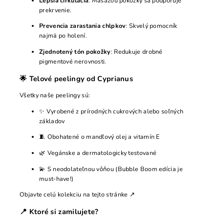
Lepšia cirkulácia
: Masážou pokožky sa podporuje
prekrvenie.
Prevencia zarastania chlpkov
: Skvelý pomocník
najmä po holení.
Zjednotený tón pokožky
: Redukuje drobné
pigmentové nerovnosti.
🌟 Telové peelingy od Cyprianus
Všetky naše peelingy sú:
✨ Vyrobené z prírodných cukrových alebo soľných
základov
🧵 Obohatené o mandľový olej a vitamín E
🌿 Vegánske a dermatologicky testované
💫 S neodolateľnou vôňou (Bubble Boom edícia je
must-have!)
Objavte celú kolekciu na
tejto stránke
↗
📍 Ktoré si zamilujete?