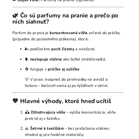
🌿 Čo sú parfumy na pranie a prečo po
nich siahnuť?
Parfum do prania je
koncentrovaná vôňa
určená do práčky
(prípadne do posledného plákania), ktorá:
🌬️ podčiarkne
pocit čistoty
a sviežosti,
🧵
nezlepuje vlákna
ako ťažké zmäkčovadlá,
🔄 funguje v
práčke aj sušičke
.
💡 V praxi: kvapneš do priehradky na aviváž a
hotovo – bielizeň vonia aj po týždňoch v skrini.
💚 Hlavné výhody, ktoré hneď ucítiš
🕰️
Dlhotrvajúca vôňa
– vyššia koncentrácia, vôňa
pretrvá aj v šatníku.
🧺
Šetrné k textíliám
– bez preťaženia vlákien,
vhodné aj pre funkčné materiály.