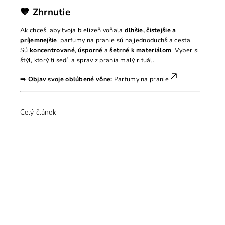
🧡 Zhrnutie
Ak chceš, aby tvoja bielizeň voňala
dlhšie, čistejšie a
príjemnejšie
, parfumy na pranie sú najjednoduchšia cesta.
Sú
koncentrované
,
úsporné
a
šetrné k materiálom
. Vyber si
štýl, ktorý ti sedí, a sprav z prania malý rituál.
➡️
Objav svoje obľúbené vône:
Parfumy na pranie
Celý článok