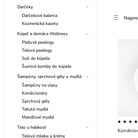
Darčeky
Darčekové balenia
Najpre
Kozmetická kazety
Najlac
Kúpeľ a domáca Wellness
Najdra
Pleťové peelingy
Abece
Telové peelingy
Soľi do kúpeľa
Šumivé bomby do kúpeľa
Šampóny, sprchové gély a mydlá
Šampóny na vlasy
Kondicionéry
Sprchový gély
Tekuté mydlá
Mandľové mydlá
Telo a hebkosť
Kondicio
Telové mlieka a krémy