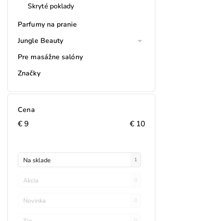
Skryté poklady
Parfumy na pranie
Jungle Beauty
Pre masážne salóny
Značky
Cena
€
9
€
10
Na sklade
1
Akcia
0
Novinka
0
Tip
0