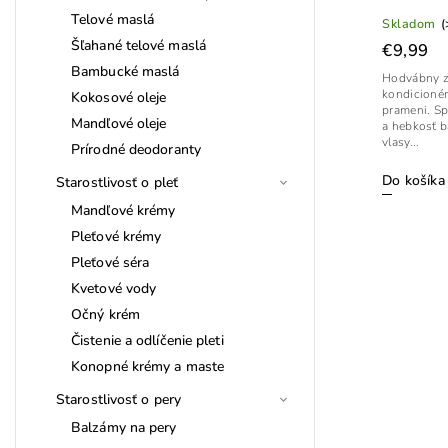
Telové maslá
Skladom
(
Šľahané telové maslá
€9,99
Bambucké maslá
Hodvábny zá
kondicionér
Kokosové oleje
prameni. Spá
Mandľové oleje
a hebkosť 
vlasy...
Prírodné deodoranty
Do košíka
Starostlivosť o pleť
Mandľové krémy
Pleťové krémy
Pleťové séra
Kvetové vody
Očný krém
Čistenie a odlíčenie pleti
Konopné krémy a maste
Starostlivosť o pery
Balzámy na pery