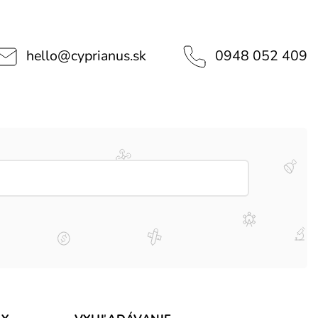
hello
@
cyprianus.sk
0948 052 409