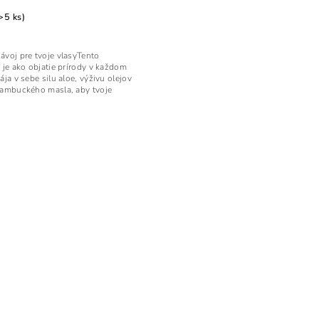
>5 ks)
voj pre tvoje vlasyTento
 je ako objatie prírody v každom
ja v sebe silu aloe, výživu olejov
bambuckého masla, aby tvoje