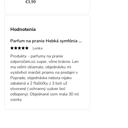
€3,99
Hodnotenia
Parfum na pranie Hebká symfónia 30ml
Lenka
Produkty - parfumy na pranie
odporúčam,sú super, vône krásne. Len
ma veľmi sklamalo, objednávku mi
vyzdvihol manžel priamo na predajni v
Poprade, objednávka nebola nijako
zabalená a 2 fľaštičky z 3 boli už
otvorené ( ochranný uzáver bol
odlepeny). Objednané som mala 30 ml
vzorky