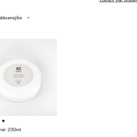
Zobraziť viac produk
dávanejšie
nejšie
hšie
dne
nér 200ml