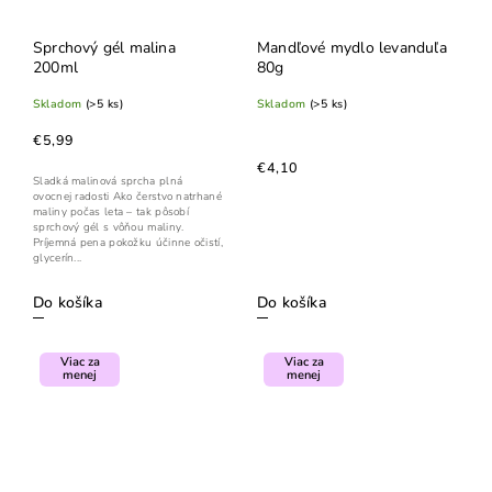
Sprchový gél malina
Mandľové mydlo levanduľa
200ml
80g
Skladom
(>5 ks)
Skladom
(>5 ks)
€5,99
€4,10
Sladká malinová sprcha plná
ovocnej radosti Ako čerstvo natrhané
maliny počas leta – tak pôsobí
sprchový gél s vôňou maliny.
Príjemná pena pokožku účinne očistí,
glycerín...
Do košíka
Do košíka
Viac za
Viac za
menej
menej