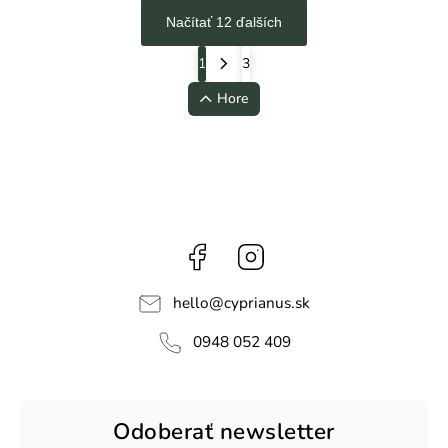
Načítať 12 ďalších
1
3
Hore
Facebook
Instagram
hello
@
cyprianus.sk
0948 052 409
Odoberať newsletter