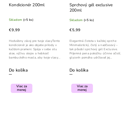
Kondicionér 200ml
Sprchový gél exclusive
200ml
Skladom
(>5 ks)
Skladom
(>5 ks)
€9,99
€5,99
Hodvábny závoj pre tvoje vlasyTento
Elegantná čistota v každej sprche
kondicionér je ako objatie prírody v
Minimalistický, čistý a nadčasový –
každom prameni. Spája v sebe silu
tak pôsobí sprchový gél Exclusive.
aloe, výživu olejov a hebkosť
Príjemná pena pokožku účinne očistí,
bambuckého masla, aby tvoje vlasy...
glycerín pomáha udržiavať jej...
Do košíka
Do košíka
Viac za
Viac za
menej
menej