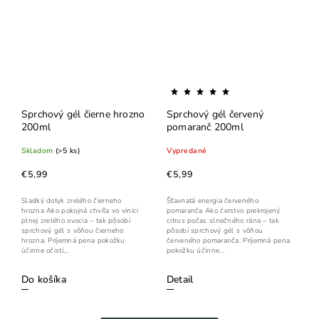
Sprchový gél čierne hrozno
Sprchový gél červený
200ml
pomaranč 200ml
Skladom
(>5 ks)
Vypredané
€5,99
€5,99
Sladký dotyk zrelého čierneho
Šťavnatá energia červeného
hrozna Ako pokojná chvíľa vo vinici
pomaranča Ako čerstvo prekrojený
plnej zrelého ovocia – tak pôsobí
citrus počas slnečného rána – tak
sprchový gél s vôňou čierneho
pôsobí sprchový gél s vôňou
hrozna. Príjemná pena pokožku
červeného pomaranča. Príjemná pena
účinne očistí,...
pokožku účinne...
Do košíka
Detail