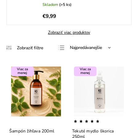
Skladom
(>5 ks)
€9,99
Zobraziť viac produktov
Najpredávanejšie
Najlacnejšie
Najdrahšie
Viac za
Viac za
menej
menej
Abecedne
Šampón žihľava 200ml
Tekuté mydlo škorica
250ml