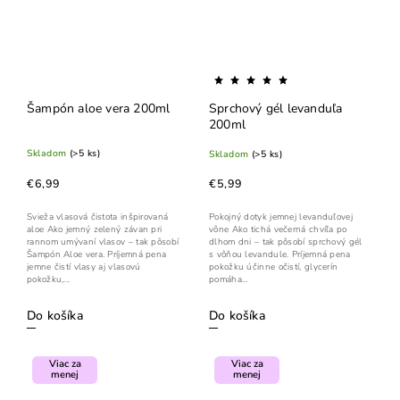
Šampón aloe vera 200ml
Sprchový gél levanduľa
200ml
Skladom
(>5 ks)
Skladom
(>5 ks)
€6,99
€5,99
Svieža vlasová čistota inšpirovaná
Pokojný dotyk jemnej levanduľovej
aloe Ako jemný zelený závan pri
vône Ako tichá večerná chvíľa po
rannom umývaní vlasov – tak pôsobí
dlhom dni – tak pôsobí sprchový gél
Šampón Aloe vera. Príjemná pena
s vôňou levandule. Príjemná pena
jemne čistí vlasy aj vlasovú
pokožku účinne očistí, glycerín
pokožku,...
pomáha...
Do košíka
Do košíka
Viac za
Viac za
menej
menej