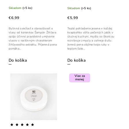
Skladom
(>5 ks)
Skladom
(>5 ks)
€6,99
€5,99
Bylinná sviežosť a starostlivosť o
Teplé pohladenie jesene v každej
vlasy od korienkov Šampón Žihľava
kvapkeAko vôňa pečených jabĺk v
spája účinné pravidelné umývanie
útulnej kuchyni, mydlo so škoricou
vlasov s rastlinným charakterom
rozvibruje zmysly a zahreje dušu.
žihľavového extraktu. Príjemná pena
Jemná pena objíme tvoje ruky v
pomáha...
teplom šate...
Do košíka
Do košíka
Viac za
menej