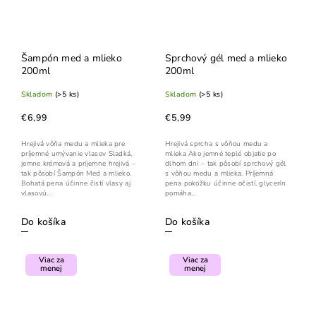
Šampón med a mlieko
Sprchový gél med a mlieko
200ml
200ml
Skladom
(>5 ks)
Skladom
(>5 ks)
€6,99
€5,99
Hrejivá vôňa medu a mlieka pre
Hrejivá sprcha s vôňou medu a
príjemné umývanie vlasov Sladká,
mlieka Ako jemné teplé objatie po
jemne krémová a príjemne hrejivá –
dlhom dni – tak pôsobí sprchový gél
tak pôsobí Šampón Med a mlieko.
s vôňou medu a mlieka. Príjemná
Bohatá pena účinne čistí vlasy aj
pena pokožku účinne očistí, glycerín
vlasovú...
pomáha...
Do košíka
Do košíka
Viac za
Viac za
menej
menej