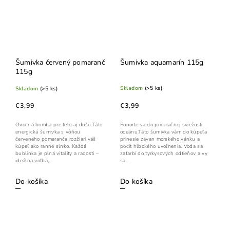
Šumivka červený pomaranč
Šumivka aquamarín 115g
115g
Skladom
(>5 ks)
Skladom
(>5 ks)
€3,99
€3,99
Ponorte sa do priezračnej sviežosti
Ovocná bomba pre telo aj dušu.Táto
oceánu.Táto šumivka vám do kúpeľa
energická šumivka s vôňou
prinesie závan morského vánku a
červeného pomaranča rozžiari váš
pocit hlbokého uvoľnenia. Voda sa
kúpeľ ako ranné slnko. Každá
zafarbí do tyrkysových odtieňov a vy
bublinka je plná vitality a radosti –
sa...
ideálna voľba,...
Do košíka
Do košíka