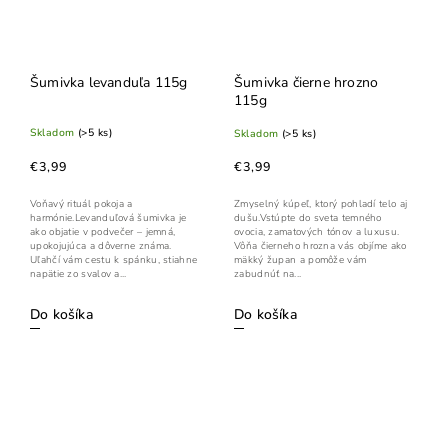
Šumivka levanduľa 115g
Šumivka čierne hrozno
115g
Skladom
(>5 ks)
Skladom
(>5 ks)
€3,99
€3,99
Voňavý rituál pokoja a
Zmyselný kúpeľ, ktorý pohladí telo aj
harmónie.Levanduľová šumivka je
dušu.Vstúpte do sveta temného
ako objatie v podvečer – jemná,
ovocia, zamatových tónov a luxusu.
upokojujúca a dôverne známa.
Vôňa čierneho hrozna vás objíme ako
Uľahčí vám cestu k spánku, stiahne
mäkký župan a pomôže vám
napätie zo svalov a...
zabudnúť na...
Do košíka
Do košíka