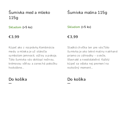
Šumivka med a mlieko
Šumivka malina 115g
115g
Skladom
(>5 ks)
Skladom
(>5 ks)
€3,99
€3,99
Sladká chvíľka len pre vás.Táto
Kúpeľ ako z rozprávky.Kombinácia
šumivka je ako letné maliny natrhané
medu a mlieka je už stáročia
priamo zo záhradky – svieže,
symbolom jemnosti, výživy a pokoja.
šťavnaté a neodolateľné. Každý
Táto šumivka vás obklopí nežnou,
kúpeľ sa vďaka nej premení na
krémovou vôňou a zanechá pokožku
rozkošný moment...
hodvábne...
Do košíka
Do košíka