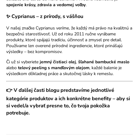
spojenie krásy, zdravia a vedomej voľby
.
✨ Cyprianus – z prírody, s vášňou
V našej značke Cyprianus veríme, že každý má právo na kvalitnú a
bezpečnú starostlivosť. Už od roku 2011 ručne vyrábame
produkty, ktoré spájajú tradíciu, účinnosť a zmysel pre detail.
Používame len overené prírodné ingrediencie, ktoré prinášajú
výsledky – bez kompromisov.
Či už si vyberiete
jemný čistiaci olej
,
šľahané bambucké maslo
alebo
telový peeling s mandľovým olejom
, každé balenie je
výsledkom dôkladnej práce a skutočnej lásky k remeslu.
👉 V ďalšej časti blogu predstavíme jednotlivé
kategórie produktov a ich konkrétne benefity
– aby si
si vedel/a vybrať presne to, čo tvoja pokožka
potrebuje.