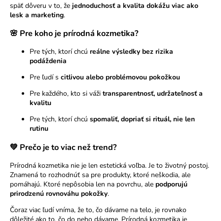
späť dôveru v to, že
jednoduchosť a kvalita dokážu viac ako
lesk a marketing
.
🌸 Pre koho je prírodná kozmetika?
Pre tých, ktorí chcú
reálne výsledky bez rizika
podáždenia
Pre ľudí s
citlivou alebo problémovou pokožkou
Pre každého, kto si váži
transparentnosť, udržateľnosť a
kvalitu
Pre tých, ktorí chcú
spomaliť, dopriať si rituál, nie len
rutinu
💚 Prečo je to viac než trend?
Prírodná kozmetika nie je len estetická voľba. Je to životný postoj.
Znamená to rozhodnúť sa pre produkty, ktoré neškodia, ale
pomáhajú. Ktoré nepôsobia len na povrchu, ale
podporujú
prirodzenú rovnováhu pokožky
.
Čoraz viac ľudí vníma, že to, čo dávame na telo, je rovnako
dôležité ako to, čo do neho dávame. Prírodná kozmetika je