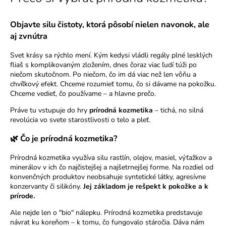
Objavte silu čistoty, ktorá pôsobí nielen navonok, ale
aj zvnútra
Svet krásy sa rýchlo mení. Kým kedysi vládli regály plné lesklých
fliaš s komplikovaným zložením, dnes čoraz viac ľudí túži po
niečom skutočnom. Po niečom, čo im dá viac než len vôňu a
chvíľkový efekt. Chceme rozumieť tomu, čo si dávame na pokožku.
Chceme vedieť, čo používame – a hlavne prečo.
Práve tu vstupuje do hry
prírodná kozmetika
– tichá, no silná
revolúcia vo svete starostlivosti o telo a pleť.
🌿 Čo je prírodná kozmetika?
Prírodná kozmetika využíva silu rastlín, olejov, masiel, výťažkov a
minerálov v ich čo najčistejšej a najšetrnejšej forme. Na rozdiel od
konvenčných produktov neobsahuje syntetické látky, agresívne
konzervanty či silikóny.
Jej základom je rešpekt k pokožke a k
prírode.
Ale nejde len o "bio" nálepku. Prírodná kozmetika predstavuje
návrat ku koreňom – k tomu, čo fungovalo stáročia. Dáva nám