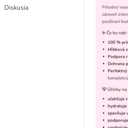
Diskusia
Prírodný vlas
zároveň inten
používaní bu
✨ Čo ho rob
100 % prí
Hĺbková v
Podpora r
Ochrana 
Perfektný
kompletnú 
💡 Účinky na
uľahčuje 
hydratuje
spevňuje 
podporuje 
upokojuje