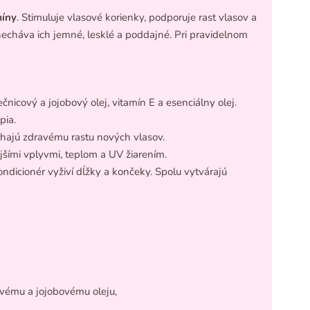
míny
. Stimuluje vlasové korienky, podporuje rast vlasov a
anecháva ich jemné, lesklé a poddajné. Pri pravidelnom
nicový a jojobový olej, vitamín E a esenciálny olej.
pia.
hajú zdravému rastu nových vlasov.
jšími vplyvmi, teplom a UV žiarením.
ndicionér vyživí dĺžky a končeky. Spolu vytvárajú
ému a jojobovému oleju,