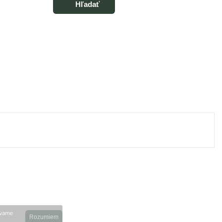
Hľadať
ívame
Rozumiem