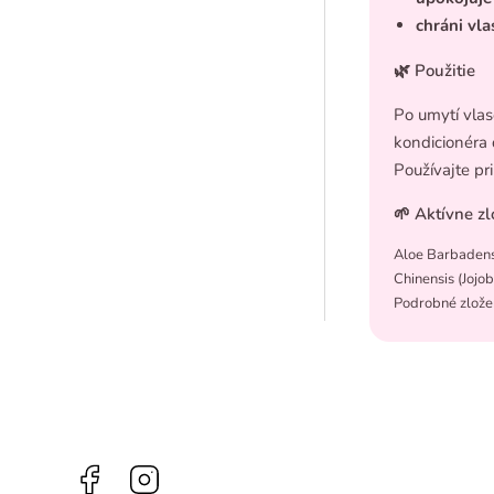
chráni vl
🌿 Použitie
Po umytí vla
kondicionéra 
Používajte pr
🌱 Aktívne zl
Aloe Barbadensi
Chinensis (Jojob
Podrobné zlože
Facebook
Instagram