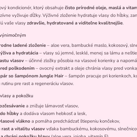
ový kondicionér, ktorý obsahuje
čisto prírodné oleje, maslá a vita
zívne vyživuje dĺžky. Výživné zloženie hydratuje vlasy do hĺbky, z
dú vaše vlasy
zdravšie, hydratované a viditeľne kvalitnejšie
.
í výnimočným
rodne ladené zloženie
– aloe vera, bambucké maslo, kokosový, slneč
ýživa a hydratácia
– vlasy sú jemné, lesklé, menej sa lámu a neštie
astu vlasov
– účinné zložky pôsobia na vlasové korienky a napomá
pred poškodením
– ovocný extrakt a oleje chránia vlasy pred vonka
 pár so šampónom Jungle Hair
– šampón pracuje pri korienkoch, ko
rutinu pre rast a regeneráciu vlasov.
 vlasy a pokožku
rozčesávanie
a znižuje lámavosť vlasov,
 do hĺbky
a dodáva vlasom hebkosť a lesk,
vlasové vlákno
a pomáha predchádzať štiepeniu končekov,
rast a vitalitu vlasov
vďaka bambuckému, kokosovému, slnečnicov
 a chráni pokožku hlavy
(aloe vera, jojoba, vitamín E),