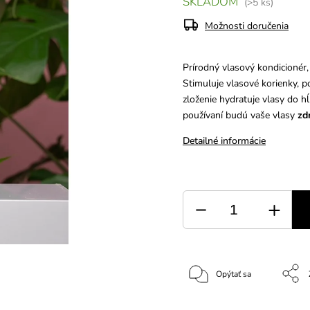
SKLADOM
(>5 ks)
Možnosti doručenia
Prírodný vlasový kondicionér
Stimuluje vlasové korienky, p
zloženie hydratuje vlasy do h
používaní budú vaše vlasy
zd
Detailné informácie
Opýtať sa