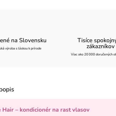
ené na Slovensku
Tisíce spokojn
zákazníkov
ká výroba s láskou k prírode
Viac ako 20 000 doručených o
popis
e Hair – kondicionér na rast vlasov