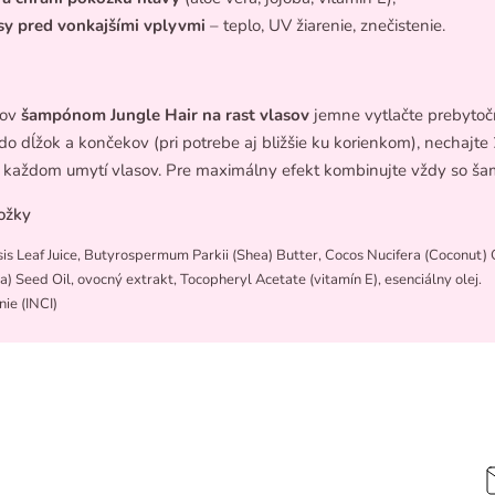
asy pred vonkajšími vplyvmi
– teplo, UV žiarenie, znečistenie.
sov
šampónom Jungle Hair na rast vlasov
jemne vytlačte prebytoč
do dĺžok a končekov (pri potrebe aj bližšie ku korienkom), nechajt
i každom umytí vlasov. Pre maximálny efekt kombinujte vždy so ša
ožky
s Leaf Juice, Butyrospermum Parkii (Shea) Butter, Cocos Nucifera (Coconut) 
a) Seed Oil, ovocný extrakt, Tocopheryl Acetate (vitamín E), esenciálny olej.
nie (INCI)