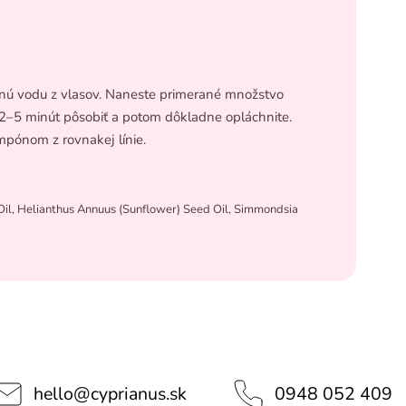
nú vodu z vlasov. Naneste primerané množstvo
e 2–5 minút pôsobiť a potom dôkladne opláchnite.
mpónom z rovnakej línie.
Oil, Helianthus Annuus (Sunflower) Seed Oil, Simmondsia
hello
@
cyprianus.sk
0948 052 409