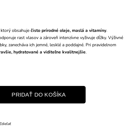
, ktorý obsahuje
čisto prírodné oleje, maslá a vitamíny
.
odporuje rast vlasov a zároveň intenzívne vyživuje dĺžky. Výživné
ĺbky, zanecháva ich jemné, lesklé a poddajné. Pri pravidelnom
ravšie, hydratované a viditeľne kvalitnejšie
.
PRIDAŤ DO KOŠÍKA
Zdieľať