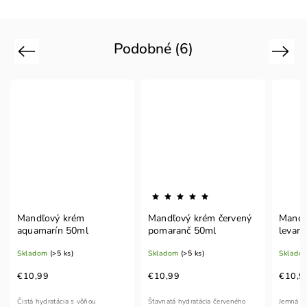
Podobné (6)
Previous
Next
Mandľový krém
Mandľový krém červený
Mandľ
aquamarín 50ml
pomaranč 50ml
levan
Skladom
(>5 ks)
Skladom
(>5 ks)
Sklado
€10,99
€10,99
€10,9
Čistá hydratácia s vôňou
Šťavnatá hydratácia červeného
Jemná hy