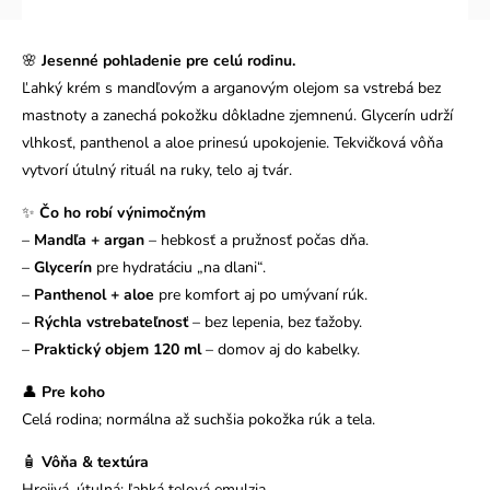
🌸
Jesenné pohladenie pre celú rodinu.
Ľahký krém s mandľovým a arganovým olejom sa vstrebá bez
mastnoty a zanechá pokožku dôkladne zjemnenú. Glycerín udrží
vlhkosť, panthenol a aloe prinesú upokojenie. Tekvičková vôňa
vytvorí útulný rituál na ruky, telo aj tvár.
✨
Čo ho robí výnimočným
–
Mandľa + argan
– hebkosť a pružnosť počas dňa.
–
Glycerín
pre hydratáciu „na dlani“.
–
Panthenol + aloe
pre komfort aj po umývaní rúk.
–
Rýchla vstrebateľnosť
– bez lepenia, bez ťažoby.
–
Praktický objem 120 ml
– domov aj do kabelky.
👤
Pre koho
Celá rodina; normálna až suchšia pokožka rúk a tela.
🧴
Vôňa & textúra
Hrejivá, útulná; ľahká telová emulzia.