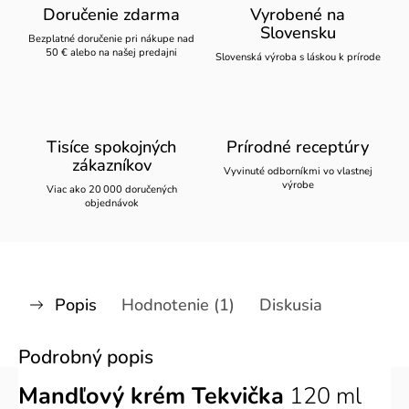
Doručenie zdarma
Vyrobené na
Slovensku
Bezplatné doručenie pri nákupe nad
50 € alebo na našej predajni
Slovenská výroba s láskou k prírode
Tisíce spokojných
Prírodné receptúry
zákazníkov
Vyvinuté odborníkmi vo vlastnej
výrobe
Viac ako 20 000 doručených
objednávok
Popis
Hodnotenie (1)
Diskusia
Podrobný popis
Mandľový krém Tekvička
120 ml