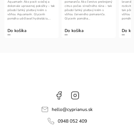
Aquamarín Ako pocit sviežej a
pomaranča Ako čerstvo prekrojený
levandul
dokonale upravenej pokožky – tak
citrus počas slnečného rána – tak
rozkvitn
pôsobí ľahký pleťový krém s
pôsobí ľahký pleťový krém s
tak pôso
vôňou Aquamarín. Glycerín
vôňou červeného pomaranča.
vôňou le
pomáha udržiavať hydratáciu,...
Glycerín pomáha...
pomáha u
Do košíka
Do košíka
Do ko
Facebook
Instagram
hello
@
cyprianus.sk
0948 052 409