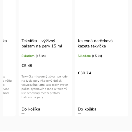
ička
Tekvička – výživný
Jesenná darčeková
balzam na pery 15 ml
kazeta tekvička
Skladom
(>5 ks)
Skladom
(>5 ks)
€5,49
€30,74
apke
Tekvička – jesenný závan pohody
áša vôňu
na tvoje pery Ako prvý dúšok
ojej
tekvicového latté, ako teplý sveter
tekvice
počas sychravého rána a farebný
dychom
list schovaný medzi prstami.
..
Balzam na pery...
Do košíka
Do košíka