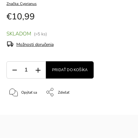
Značka:
Cyprianus
€10,99
SKLADOM
(>5 ks)
Možnosti doručenia
PRIDAŤ DO KOŠÍKA
Opýtať sa
Zdieľať