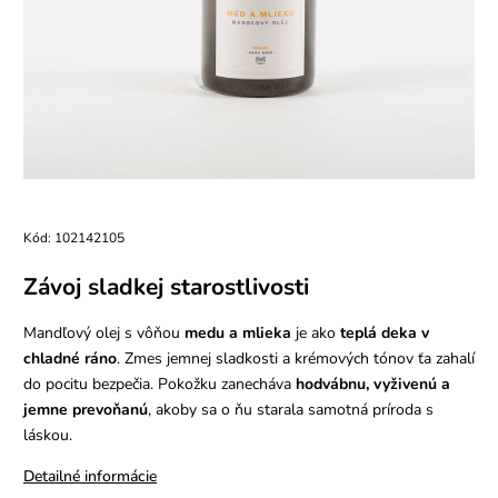
Kód:
102142105
Závoj sladkej starostlivosti
Mandľový olej s vôňou
medu a mlieka
je ako
teplá deka v
chladné ráno
. Zmes jemnej sladkosti a krémových tónov ťa zahalí
do pocitu bezpečia. Pokožku zanecháva
hodvábnu, vyživenú a
jemne prevoňanú
, akoby sa o ňu starala samotná príroda s
láskou.
Detailné informácie