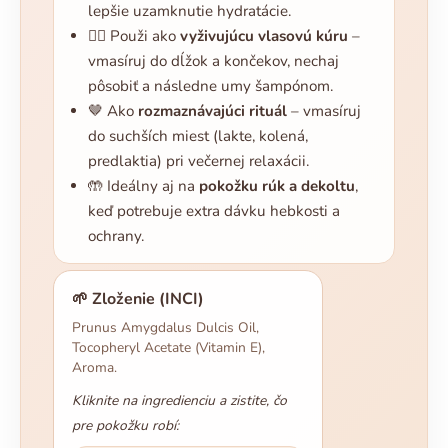
lepšie uzamknutie hydratácie.
💇‍♀️ Použi ako
vyživujúcu vlasovú kúru
–
vmasíruj do dĺžok a končekov, nechaj
pôsobiť a následne umy šampónom.
🤎 Ako
rozmaznávajúci rituál
– vmasíruj
do suchších miest (lakte, kolená,
predlaktia) pri večernej relaxácii.
🤲 Ideálny aj na
pokožku rúk a dekoltu
,
keď potrebuje extra dávku hebkosti a
ochrany.
🌱 Zloženie (INCI)
Prunus Amygdalus Dulcis Oil,
Tocopheryl Acetate (Vitamin E),
Aroma.
Kliknite na ingredienciu a zistite, čo
pre pokožku robí: