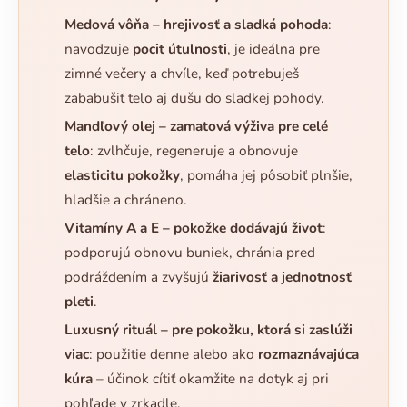
Medová vôňa – hrejivosť a sladká pohoda
:
navodzuje
pocit útulnosti
, je ideálna pre
zimné večery a chvíle, keď potrebuješ
zababušiť telo aj dušu do sladkej pohody.
Mandľový olej – zamatová výživa pre celé
telo
: zvlhčuje, regeneruje a obnovuje
elasticitu pokožky
, pomáha jej pôsobiť plnšie,
hladšie a chráneno.
Vitamíny A a E – pokožke dodávajú život
:
podporujú obnovu buniek, chránia pred
podráždením a zvyšujú
žiarivosť a jednotnosť
pleti
.
Luxusný rituál – pre pokožku, ktorá si zaslúži
viac
: použitie denne alebo ako
rozmaznávajúca
kúra
– účinok cítiť okamžite na dotyk aj pri
pohľade v zrkadle.