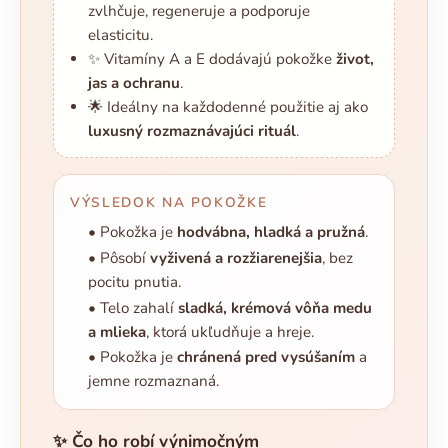
zvlhčuje, regeneruje a podporuje
elasticitu.
✨ Vitamíny A a E dodávajú pokožke
život,
jas a ochranu
.
🌟 Ideálny na každodenné použitie aj ako
luxusný rozmaznávajúci rituál
.
VÝSLEDOK NA POKOŽKE
• Pokožka je
hodvábna, hladká a pružná
.
• Pôsobí
vyživená a rozžiarenejšia
, bez
pocitu pnutia.
• Telo zahalí
sladká, krémová vôňa medu
a mlieka
, ktorá ukľudňuje a hreje.
• Pokožka je
chránená pred vysúšaním
a
jemne rozmaznaná.
✨ Čo ho robí výnimočným