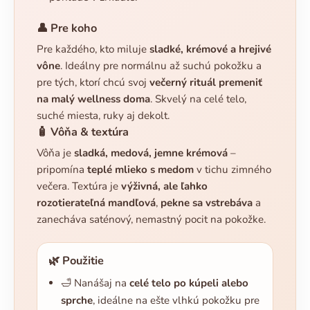
👤 Pre koho
Pre každého, kto miluje
sladké, krémové a hrejivé
vône
. Ideálny pre normálnu až suchú pokožku a
pre tých, ktorí chcú svoj
večerný rituál premeniť
na malý wellness doma
. Skvelý na celé telo,
suché miesta, ruky aj dekolt.
🧴 Vôňa & textúra
Vôňa je
sladká, medová, jemne krémová
–
pripomína
teplé mlieko s medom
v tichu zimného
večera. Textúra je
výživná, ale ľahko
rozotierateľná mandľová
,
pekne sa vstrebáva
a
zanecháva saténový, nemastný pocit na pokožke.
🌿 Použitie
🛁 Nanášaj na
celé telo po kúpeli alebo
sprche
, ideálne na ešte vlhkú pokožku pre