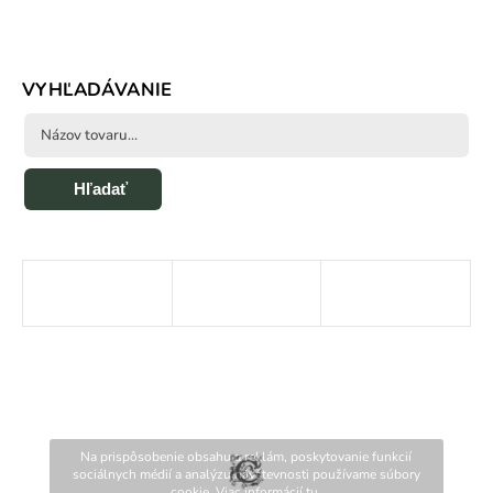
VYHĽADÁVANIE
Hľadať
Na prispôsobenie obsahu a reklám, poskytovanie funkcií
sociálnych médií a analýzu návštevnosti používame súbory
cookie. Viac informácií
tu
.