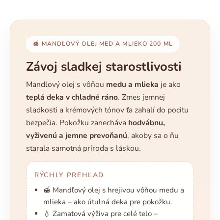
🍯 MANDĽOVÝ OLEJ MED A MLIEKO 200 ML
Závoj sladkej starostlivosti
Mandľový olej s vôňou
medu a mlieka
je ako
teplá deka v chladné ráno
. Zmes jemnej
sladkosti a krémových tónov ťa zahalí do pocitu
bezpečia. Pokožku zanecháva
hodvábnu,
vyživenú a jemne prevoňanú
, akoby sa o ňu
starala samotná príroda s láskou.
RÝCHLY PREHĽAD
🍯 Mandľový olej s hrejivou vôňou medu a
mlieka – ako útulná deka pre pokožku.
💧 Zamatová výživa pre celé telo –