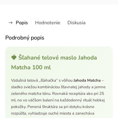
Popis
Hodnotenie
Diskusia
Podrobný popis
🍓 Šľahané telové maslo Jahoda
Matcha 100 ml
Vzdušná telová „šľahačka“ s vôňou
Jahoda Matcha
–
sladko sviežou kombináciou šťavnatej jahody a jemne
zeleného matcha tónu. Rovnaká receptúra ako pri 25
ml, no vo väčšom balení na každodenný rituál hebkej
pokožky. Penená štruktúra sa pri dotyku krásne
rozpúšťa, vyhladzuje suché miesta a zanecháva