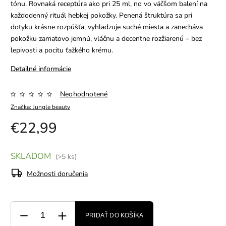
tónu. Rovnaká receptúra ako pri 25 ml, no vo väčšom balení na
každodenný rituál hebkej pokožky. Penená štruktúra sa pri
dotyku krásne rozpúšťa, vyhladzuje suché miesta a zanecháva
pokožku zamatovo jemnú, vláčnu a decentne rozžiarenú – bez
lepivosti a pocitu ťažkého krému.
Detailné informácie
Neohodnotené
Značka:
Jungle beauty
€22,99
SKLADOM
(>5 ks)
Možnosti doručenia
PRIDAŤ DO KOŠÍKA