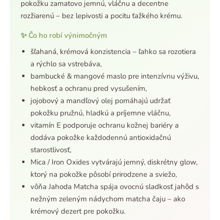
pokožku zamatovo jemnú, vláčnu a decentne
rozžiarenú – bez lepivosti a pocitu ťažkého krému.
✨ Čo ho robí výnimočným
šľahaná, krémová konzistencia – ľahko sa rozotiera
a rýchlo sa vstrebáva,
bambucké & mangové maslo pre intenzívnu výživu,
hebkosť a ochranu pred vysušením,
jojobový a mandľový olej pomáhajú udržať
pokožku pružnú, hladkú a príjemne vláčnu,
vitamín E podporuje ochranu kožnej bariéry a
dodáva pokožke každodennú antioxidačnú
starostlivosť,
Mica / Iron Oxides vytvárajú jemný, diskrétny glow,
ktorý na pokožke pôsobí prirodzene a sviežo,
vôňa Jahoda Matcha spája ovocnú sladkosť jahôd s
nežným zeleným nádychom matcha čaju – ako
krémový dezert pre pokožku.