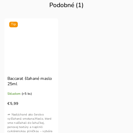
Podobné (1)
Tip
Baccarat šľahané maslo
25ml
Skladom
(>5 ks)
€5,99
🧈 Nadýchané ako čerstvo
vyšľahaná smotana.Maslo, ktoré
sme našľahali do ľahučkej,
penovej textúry a naplnili
cukrárenskou plničkou – vytvára