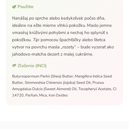
🌿 Použitie
Nanášaj po sprche alebo kedykoľvek počas dňa,
ideálne na ešte mierne vlhkú pokožku. Maslo jemne
vmasíruj krúživými pohybmi a nechaj ho splynúť s
pokožkou.
Tip:
pomocou špachtličky alebo štetca
vytvor na povrchu masla „rozety“ – bude vyzerať ako
jahodovo-matcha dezert z malej cukrárne.
🌱 Zloženie (INCI)
Butyrospermum Parkii (Shea) Butter, Mangifera Indica Seed
Butter, Simmondsia Chinensis (Jojoba) Seed Oil, Prunus
Amygdalus Dulcis (Sweet Almond) Oil, Tocopheryl Acetate, CI
14720, Parfum, Mica, Iron Oxides