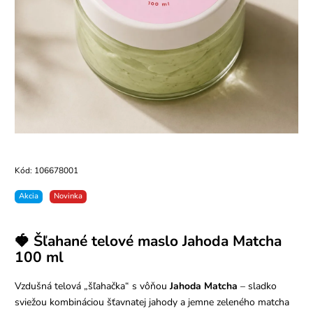
Kód:
106678001
Akcia
Novinka
🍓 Šľahané telové maslo Jahoda Matcha
100 ml
Vzdušná telová „šľahačka“ s vôňou
Jahoda Matcha
– sladko
sviežou kombináciou šťavnatej jahody a jemne zeleného matcha