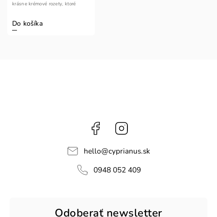
krásne krémové rozety, ktoré
stačí...
Do košíka
Facebook
Instagram
hello
@
cyprianus.sk
0948 052 409
Odoberať newsletter