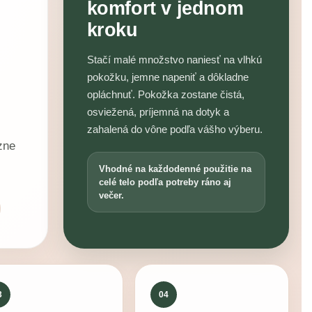
komfort v jednom
kroku
Stačí malé množstvo naniesť na vlhkú
pokožku, jemne napeniť a dôkladne
opláchnuť. Pokožka zostane čistá,
osviežená, príjemná na dotyk a
zahalená do vône podľa vášho výberu.
zne
Vhodné na každodenné použitie na
celé telo podľa potreby ráno aj
večer.
3
04