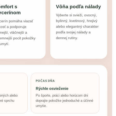
mfort s
Vôňa podľa nálady
ycerínom
Vyberte si svieži, ovocný,
bylinný, kvetinový, hrejivý
cerín pomáha viazať
alebo elegantný charakter
kosť a podporuje
podľa svojej nálady a
nejší, vláčnejší a
dennej rutiny.
jemnejší pocit pokožky
umytí.
POČAS DŇA
Rýchle osvieženie
lených alebo
Po športe, práci alebo horúcom dni
oré sprchu
doprajte pokožke jednoduché a účinné
umytie.