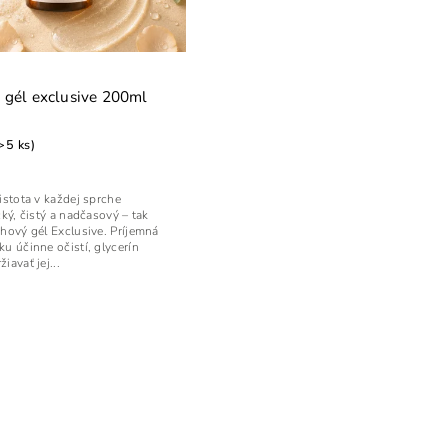
 gél exclusive 200ml
>5 ks)
istota v každej sprche
cký, čistý a nadčasový – tak
hový gél Exclusive. Príjemná
u účinne očistí, glycerín
avať jej...