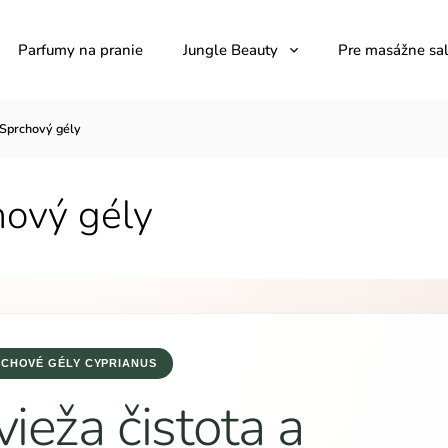
Parfumy na pranie
Jungle Beauty
Pre masážne sa
Sprchový gély
hový gély
CHOVÉ GÉLY CYPRIANUS
vieža čistota a