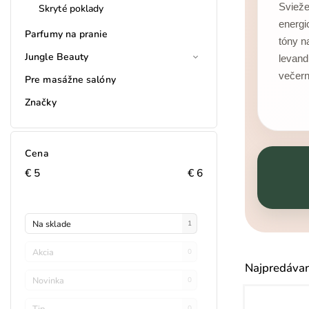
Svieže
Skryté poklady
energi
Parfumy na pranie
tóny n
Jungle Beauty
levand
večerný
Pre masážne salóny
Značky
Cena
€
5
€
6
Na sklade
1
Akcia
0
Najpredávan
Novinka
0
Tip
0