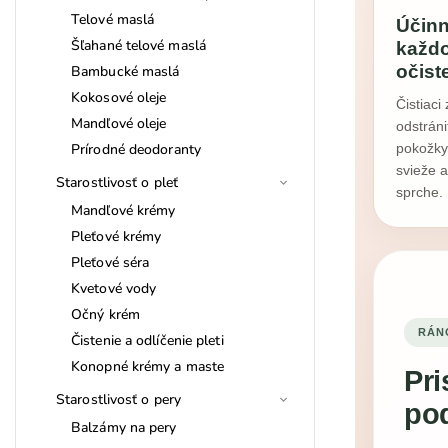
Telové maslá
Účin
Šľahané telové maslá
každ
očist
Bambucké maslá
Kokosové oleje
Čistiac
Mandľové oleje
odstráni
Prírodné deodoranty
pokožky
svieže a
Starostlivosť o pleť
sprche.
Mandľové krémy
Pleťové krémy
Pleťové séra
Kvetové vody
Očný krém
RÁNO
Čistenie a odlíčenie pleti
Konopné krémy a maste
Pri
Starostlivosť o pery
pod
Balzámy na pery