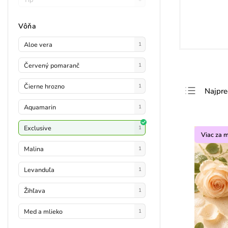
Vôňa
Aloe vera
1
Červený pomaranč
1
Čierne hrozno
1
Najpre
Najlac
Aquamarin
1
Najdra
Exclusive
1
Viac za 
Abece
Malina
1
Levanduľa
1
Žihľava
1
Med a mlieko
1