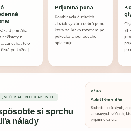
né
Príjemná pena
Ko
odenné
gl
Kombinácia čistiacich
enie
zložiek vytvára dobrú penu,
Gly
ktorá sa ľahko rozotiera po
vlh
i základ pomáha
pokožke a jednoducho
jem
ť nečistoty z
oplachuje.
prí
 a zanechať telo
po 
 čisté po každej
RÁNO
, VEČER ALEBO PO AKTIVITE
Svieži štart dňa
Siahnite po čistých, ze
spôsobte si sprchu
citrusových vôňach, kt
ľa nálady
príjemne oživia.