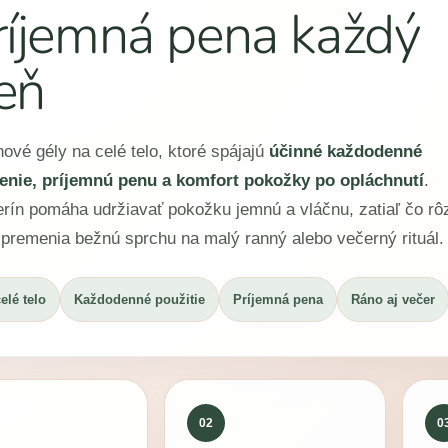
ríjemná pena každý
eň
ové gély na celé telo, ktoré spájajú
účinné každodenné
tenie, príjemnú penu a komfort pokožky po opláchnutí
.
rín pomáha udržiavať pokožku jemnú a vláčnu, zatiaľ čo rô
premenia bežnú sprchu na malý ranný alebo večerný rituál.
elé telo
Každodenné použitie
Príjemná pena
Ráno aj večer
02
0