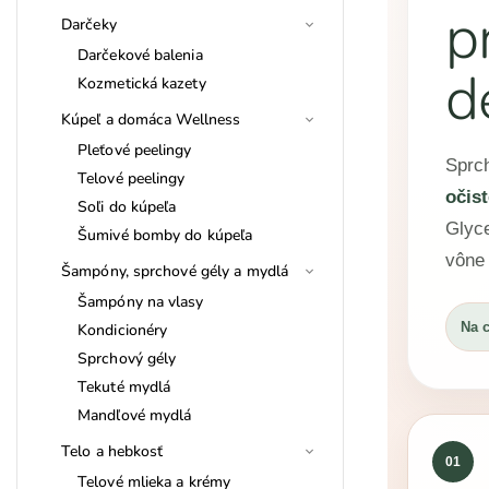
p
Darčeky
Darčekové balenia
d
Kozmetická kazety
Kúpeľ a domáca Wellness
Pleťové peelingy
Sprch
Telové peelingy
očis
Soľi do kúpeľa
Glyce
Šumivé bomby do kúpeľa
vône 
Šampóny, sprchové gély a mydlá
Šampóny na vlasy
Na c
Kondicionéry
Sprchový gély
Tekuté mydlá
Mandľové mydlá
Telo a hebkosť
01
Telové mlieka a krémy