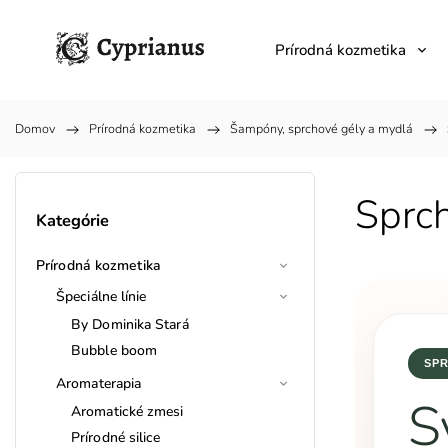
Prírodná kozmetika
Domov
/
Prírodná kozmetika
/
Šampóny, sprchové gély a mydlá
/
Sprc
Kategórie
Prírodná kozmetika
Špeciálne línie
By Dominika Stará
Bubble boom
SPR
Aromaterapia
S
Aromatické zmesi
Prírodné silice