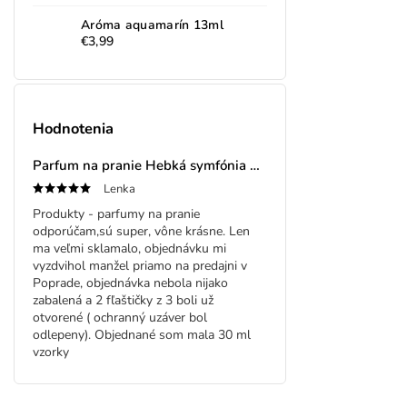
Aróma aquamarín 13ml
€3,99
Hodnotenia
Parfum na pranie Hebká symfónia 30ml
Lenka
Produkty - parfumy na pranie
odporúčam,sú super, vône krásne. Len
ma veľmi sklamalo, objednávku mi
vyzdvihol manžel priamo na predajni v
Poprade, objednávka nebola nijako
zabalená a 2 fľaštičky z 3 boli už
otvorené ( ochranný uzáver bol
odlepeny). Objednané som mala 30 ml
vzorky