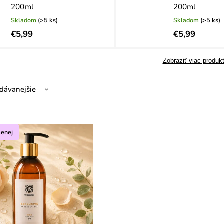
200ml
200ml
Skladom
(>5 ks)
Skladom
(>5 ks)
€5,99
€5,99
Zobraziť viac produk
dávanejšie
nejšie
hšie
menej
dne