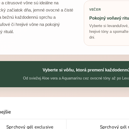
 a citrusové vône sú ideálne na
cký začiatok dňa, jemné ovocné a čisté
VEČER
a bežnú každodennú sprchu a
Pokojný voňavý ritu
uľové či hrejivé vône na pokojný
Vyberte si levanduľové
 rituál.
hrejivé tóny a spomaľt
dni.
Vyberte si vôňu, ktorá premení každodennú
Od sviežej Aloe vera a Aquamarínu cez ovocné tóny až po Leva
ejšie
Sprchový gél exclusive
Sprchový gél 