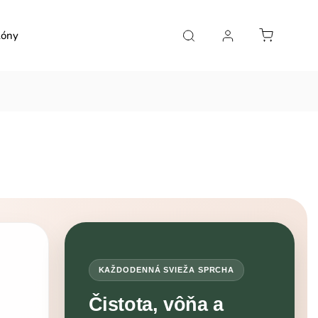
lóny
O nás
Blog o prírodnej kozmetike
Kontakty
KAŽDODENNÁ SVIEŽA SPRCHA
Čistota, vôňa a