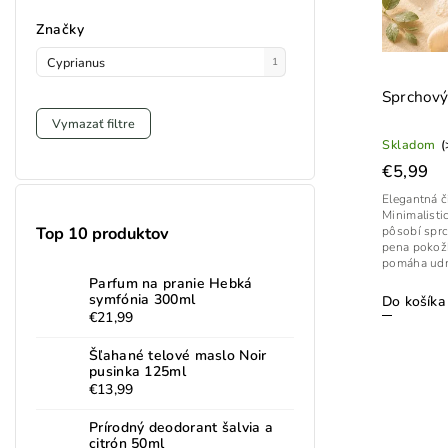
Značky
Cyprianus
1
Sprchový
Vymazať filtre
Skladom
(
€5,99
Elegantná č
Minimalisti
Top 10 produktov
pôsobí sprc
pena pokožk
pomáha udrži
Parfum na pranie Hebká
symfónia 300ml
Do košíka
€21,99
Šľahané telové maslo Noir
pusinka 125ml
€13,99
Prírodný deodorant šalvia a
citrón 50ml