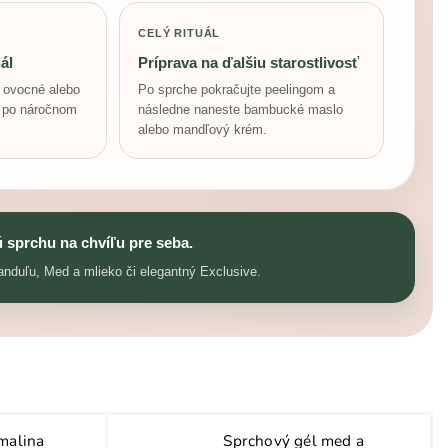
CELÝ RITUÁL
ál
Príprava na ďalšiu starostlivosť
, ovocné alebo
Po sprche pokračujte peelingom a
e po náročnom
následne naneste bambucké maslo
alebo mandľový krém.
 sprchu na chvíľu pre seba.
nduľu, Med a mlieko či elegantný Exclusive.
malina
Sprchový gél med a