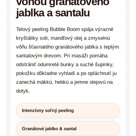
vôňou granátového
jablka a santalu
Telový peeling Bubble Boom spája výrazné
kryštáliky soli, mandľový olej a zmyselnú
vôňu šťavnatého granátového jablka s teplým
santalovým drevom. Pri masáži pomáha
odstrániť odumreté bunky a suché šupinky,
pokožku dôkladne vyhladí a po opláchnutí ju
zanechá mäkkú, hebkú a jemne olejovú na
dotyk.
Intenzívny soľný peeling
Granátové jablko & santal