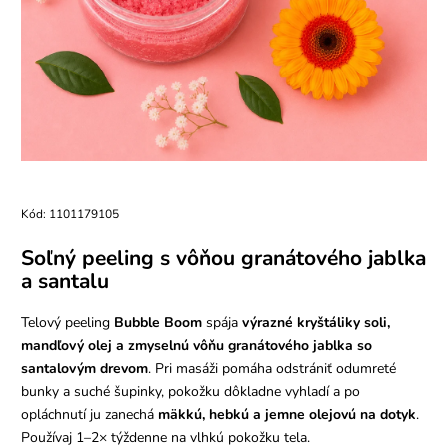
Kód:
1101179105
Soľný peeling s vôňou granátového jablka
a santalu
Telový peeling
Bubble Boom
spája
výrazné kryštáliky soli,
mandľový olej a zmyselnú vôňu granátového jablka so
santalovým drevom
. Pri masáži pomáha odstrániť odumreté
bunky a suché šupinky, pokožku dôkladne vyhladí a po
opláchnutí ju zanechá
mäkkú, hebkú a jemne olejovú na dotyk
.
Používaj 1–2× týždenne na vlhkú pokožku tela.