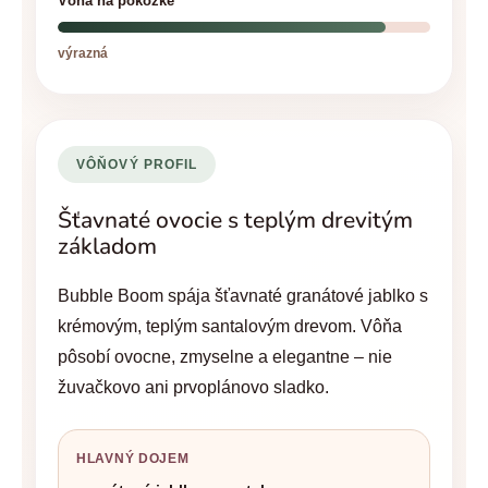
Vôňa na pokožke
výrazná
VÔŇOVÝ PROFIL
Šťavnaté ovocie s teplým drevitým
základom
Bubble Boom spája šťavnaté granátové jablko s
krémovým, teplým santalovým drevom. Vôňa
pôsobí ovocne, zmyselne a elegantne – nie
žuvačkovo ani prvoplánovo sladko.
HLAVNÝ DOJEM