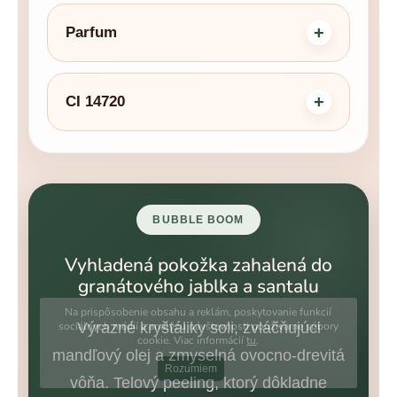
Parfum
CI 14720
BUBBLE BOOM
Vyhladená pokožka zahalená do
granátového jablka a santalu
Na prispôsobenie obsahu a reklám, poskytovanie funkcií
Výrazné kryštáliky soli, zvláčňujúci
sociálnych médií a analýzu návštevnosti používame súbory
cookie. Viac informácií
tu
.
mandľový olej a zmyselná ovocno-drevitá
Rozumiem
vôňa. Telový peeling, ktorý dôkladne