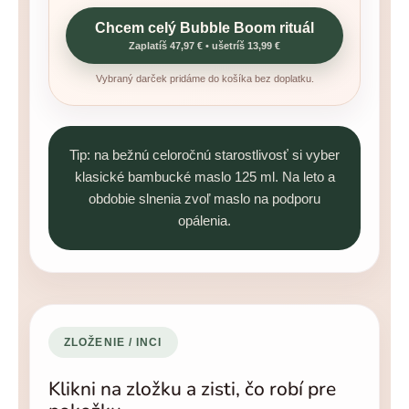
Chcem celý Bubble Boom rituál
Zaplatíš 47,97 € • ušetríš 13,99 €
Vybraný darček pridáme do košíka bez doplatku.
Tip: na bežnú celoročnú starostlivosť si vyber
klasické bambucké maslo 125 ml. Na leto a
obdobie slnenia zvoľ maslo na podporu
opálenia.
ZLOŽENIE / INCI
Klikni na zložku a zisti, čo robí pre