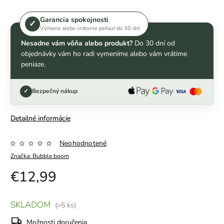
Garancia spokojnosti
✓
Výmena alebo vrátenie peňazí do 30 dní
Nesadne vám vôňa alebo produkt?
Do 30 dní od
objednávky vám ho radi vymeníme alebo vám vrátime
peniaze.
✓
Bezpečný nákup
Detailné informácie
Neohodnotené
Značka:
Bubble boom
€12,99
SKLADOM
(>5 ks)
Možnosti doručenia