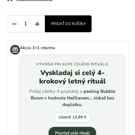
PRIDAŤ DO KOŠÍKA
Akcia 3+1 zdarma
VÝHODA PRI KÚPE CELÉHO RITUÁLU
Vyskladaj si celý 4-
krokový letný rituál
Pridaj všetky 4 produkty a
peeling Bubble
Boom v hodnote
Načítavam…
získaš bez
doplatku.
Ušetríš
13,99 €
Pozrieť celý rituál