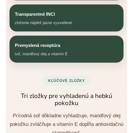
Transparentné INCI
zloženie nájdeš jasne vysvetlené
Premyslená receptúra
soľ, mandľový olej a vitamín E
KĽÚČOVÉ ZLOŽKY
Tri zložky pre vyhladenú a hebkú
pokožku
Prírodná soľ dôkladne vyhladzuje, mandľový olej
pokožku zvláčňuje a vitamín E dopĺňa antioxidačnú
starostlivosť.