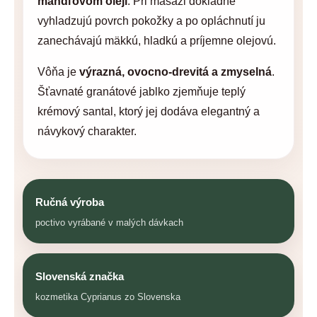
mandľovom oleji
. Pri masáži dôkladne
vyhladzujú povrch pokožky a po opláchnutí ju
zanechávajú mäkkú, hladkú a príjemne olejovú.
Vôňa je
výrazná, ovocno-drevitá a zmyselná
.
Šťavnaté granátové jablko zjemňuje teplý
krémový santal, ktorý jej dodáva elegantný a
návykový charakter.
Ručná výroba
poctivo vyrábané v malých dávkach
Slovenská značka
kozmetika Cyprianus zo Slovenska