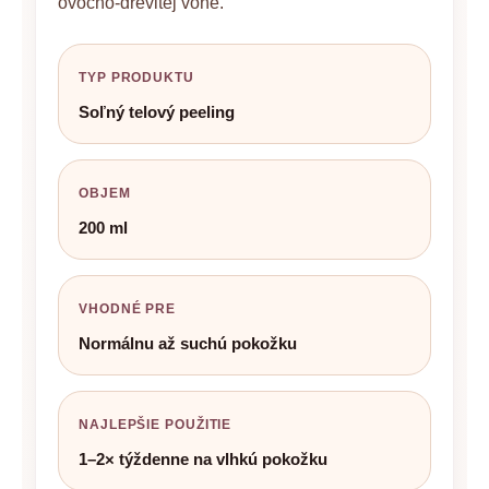
ovocno-drevitej vône.
TYP PRODUKTU
Soľný telový peeling
OBJEM
200 ml
VHODNÉ PRE
Normálnu až suchú pokožku
NAJLEPŠIE POUŽITIE
1–2× týždenne na vlhkú pokožku