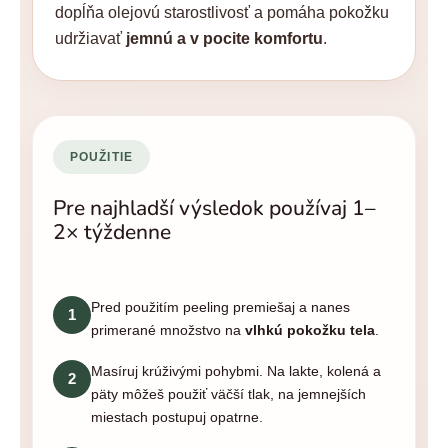
dopĺňa olejovú starostlivosť a pomáha pokožku
udržiavať
jemnú a v pocite komfortu
.
POUŽITIE
Pre najhladší výsledok používaj 1–
2× týždenne
Pred použitím peeling premiešaj a nanes
1
primerané množstvo na
vlhkú pokožku tela
.
Masíruj krúživými pohybmi. Na lakte, kolená a
2
päty môžeš použiť väčší tlak, na jemnejších
miestach postupuj opatrne.