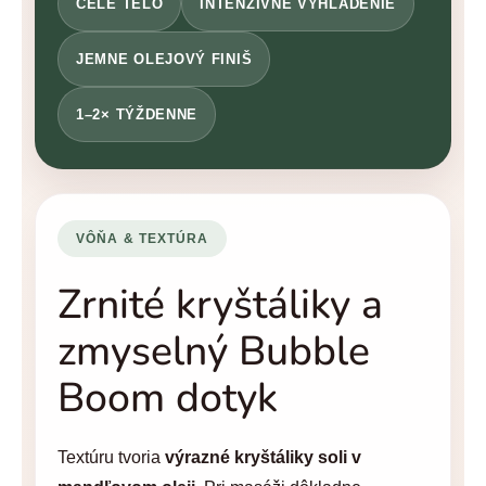
CELÉ TELO
INTENZÍVNE VYHLADENIE
JEMNE OLEJOVÝ FINIŠ
1–2× TÝŽDENNE
VÔŇA & TEXTÚRA
Zrnité kryštáliky a
zmyselný Bubble
Boom dotyk
Textúru tvoria
výrazné kryštáliky soli v