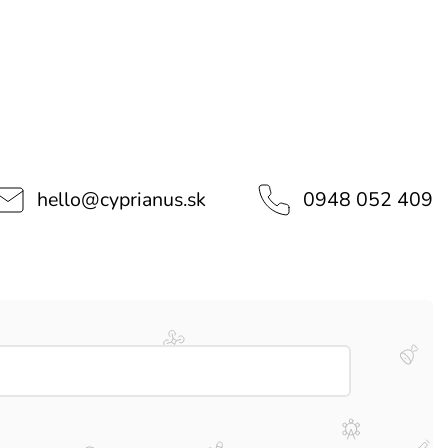
hello
@
cyprianus.sk
0948 052 409