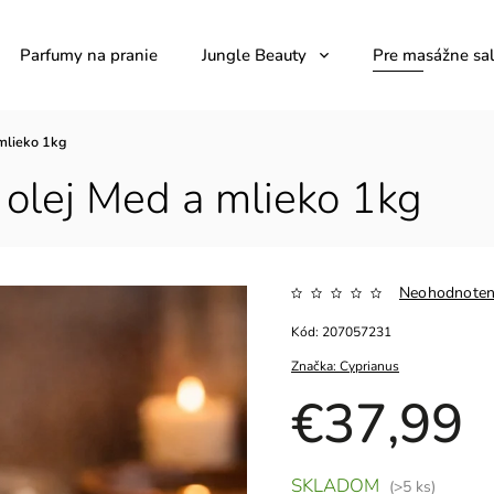
Parfumy na pranie
Jungle Beauty
Pre masážne sa
mlieko 1kg
olej Med a mlieko 1kg
Neohodnote
Kód:
207057231
Značka:
Cyprianus
€37,99
SKLADOM
(>5 ks)