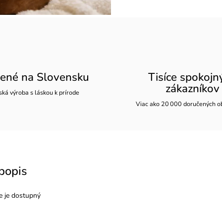
ené na Slovensku
Tisíce spokojn
zákazníkov
ká výroba s láskou k prírode
Viac ako 20 000 doručených o
popis
e je dostupný