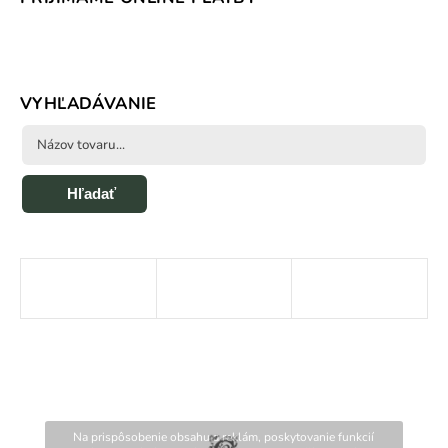
VYHĽADÁVANIE
Hľadať
Na prispôsobenie obsahu a reklám, poskytovanie funkcií