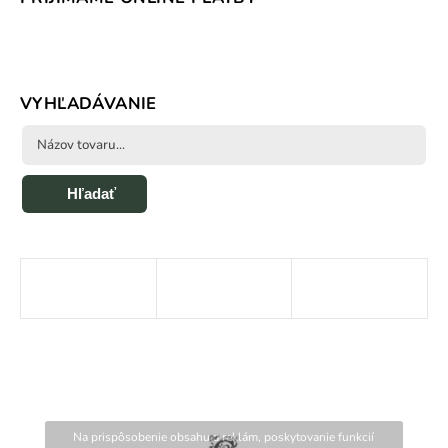
VYHĽADÁVANIE
Hľadať
Na prispôsobenie obsahu a reklám, poskytovanie funkcií