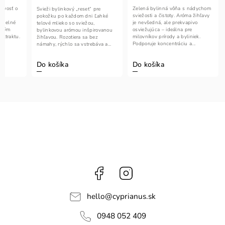
livosť o
Zelená bylinná vôňa s nádychom
Svieži bylinkový „reset“ pre
ón
sviežosti a čistoty. Aróma žihľavy
pokožku po každom dni Ľahké
videlné
je nevšedná, ale prekvapivo
telové mlieko so sviežou,
inným
osviežujúca – ideálna pre
bylinkovou arómou inšpirovanou
extraktu.
milovníkov prírody a byliniek.
žihľavou. Rozotiera sa bez
Podporuje koncentráciu a...
námahy, rýchlo sa vstrebáva a...
Do košíka
Do košíka
Facebook
Instagram
hello
@
cyprianus.sk
0948 052 409