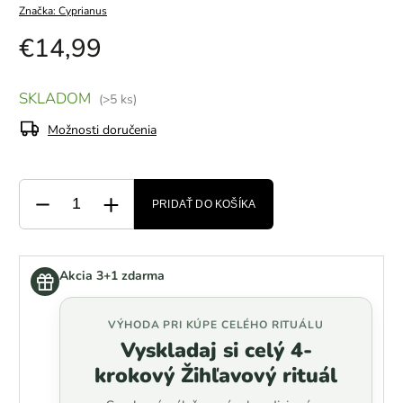
Značka:
Cyprianus
€14,99
SKLADOM
(>5 ks)
Možnosti doručenia
PRIDAŤ DO KOŠÍKA
Akcia 3+1 zdarma
VÝHODA PRI KÚPE CELÉHO RITUÁLU
Vyskladaj si celý 4-
krokový Žihľavový rituál