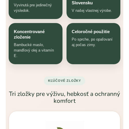
Slovensku
Vyvinutá pre jedinečný
výsledok.
V našej vlastnej výrobe.
Koncentrované
Celoročné použitie
zloženie
Po sprche, po opaľovaní
Bambucké maslo,
aj počas zimy.
mandľový olej a vitamín
E.
KĽÚČOVÉ ZLOŽKY
Tri zložky pre výživu, hebkosť a ochranný
komfort