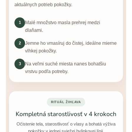
aktuálnych potrieb pokožky.
Malé množstvo masla prehrej medzi
1
dlaňami.
Jemne ho vmasíruj do čistej, ideálne mierne
2
vlhkej pokožky.
Na veľmi suché miesta nanes bohatšiu
3
vrstvu podľa potreby.
RITUÁL ŽIHĽAVA
Kompletná starostlivosť v 4 krokoch
Očistenie tela, starostlivosť o vlasy a bohatá výživa
pokožky v jednej sviežej bylinkovej línii.