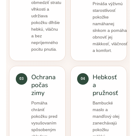
obmedziť stratu
Prináša výživnú
vlhkosti a
starostlivosť
udržiava
pokožke
pokožku dlhšie
namáhanej
hebkú, vláčnu
slnkom a pomáha
a bez
obnoviť jej
nepríjemného
mäkkosť, vláčnosť
pocitu pnutia.
a komfort.
Ochrana
Hebkosť
03
04
počas
a
zimy
pružnosť
Pomáha
Bambucké
chrániť
maslo a
pokožku pred
mandľový olej
vysušovaním
zanechávajú
spôsobeným
pokožku