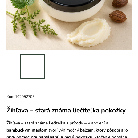
Kód:
102052705
Žihľava – stará známa liečiteľka pokožky
Žihľava – stará známa liečiteľka z prírody – v spojení s
bambuckým maslom
tvorí výnimočný balzam, ktorý pôsobí ako
prvá pomoc pre namáhanú a mdlú pokožku
. Zloženie pomáha