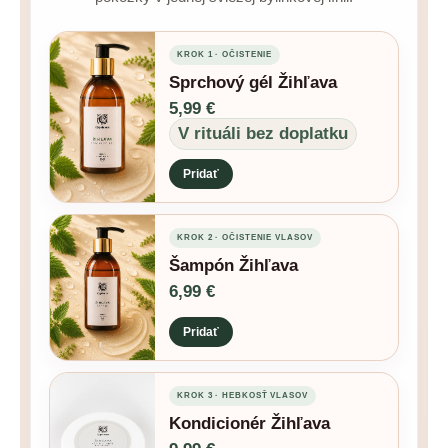
KROK 1 · OČISTENIE
Sprchový gél Žihľava
5,99 €
V rituáli bez doplatku
Pridať
KROK 2 · OČISTENIE VLASOV
Šampón Žihľava
6,99 €
Pridať
KROK 3 · HEBKOSŤ VLASOV
Kondicionér Žihľava