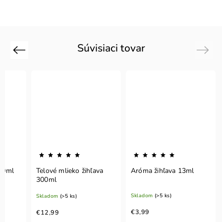
Súvisiaci tovar
Previous
Next
00ml
Telové mlieko žihľava
Aróma žihľava 13ml
300ml
Skladom
(>5 ks)
Skladom
(>5 ks)
€3,99
€12,99