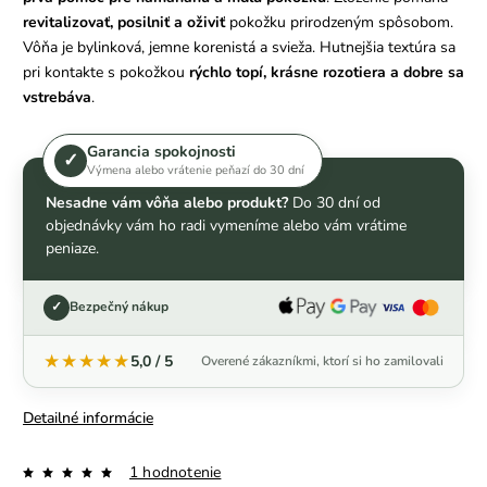
revitalizovať, posilniť a oživiť
pokožku prirodzeným spôsobom.
Vôňa je bylinková, jemne korenistá a svieža. Hutnejšia textúra sa
pri kontakte s pokožkou
rýchlo topí, krásne rozotiera a dobre sa
vstrebáva
.
Garancia spokojnosti
✓
Výmena alebo vrátenie peňazí do 30 dní
Nesadne vám vôňa alebo produkt?
Do 30 dní od
objednávky vám ho radi vymeníme alebo vám vrátime
peniaze.
✓
Bezpečný nákup
★★★★★
5,0 / 5
Overené zákazníkmi, ktorí si ho zamilovali
Detailné informácie
1 hodnotenie