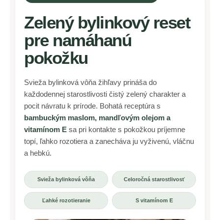
Zelený bylinkový reset
pre namáhanú
pokožku
Svieža bylinková vôňa žihľavy prináša do
každodennej starostlivosti čistý zelený charakter a
pocit návratu k prírode. Bohatá receptúra s
bambuckým maslom, mandľovým olejom a
vitamínom E
sa pri kontakte s pokožkou príjemne
topí, ľahko rozotiera a zanecháva ju vyživenú, vláčnu
a hebkú.
Svieža bylinková vôňa
Celoročná starostlivosť
Ľahké rozotieranie
S vitamínom E