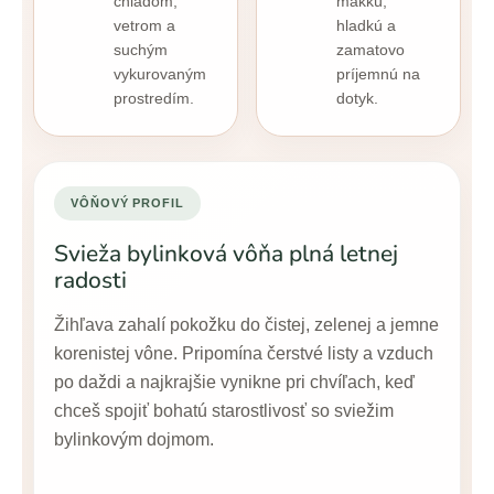
chladom,
mäkkú,
vetrom a
hladkú a
suchým
zamatovo
vykurovaným
príjemnú na
prostredím.
dotyk.
VÔŇOVÝ PROFIL
Svieža bylinková vôňa plná letnej
radosti
Žihľava zahalí pokožku do čistej, zelenej a jemne
korenistej vône. Pripomína čerstvé listy a vzduch
po daždi a najkrajšie vynikne pri chvíľach, keď
chceš spojiť bohatú starostlivosť so sviežim
bylinkovým dojmom.