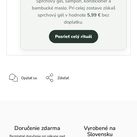
Sprchový gél, šampón, kondicionér a
bambucké maslo. Pri celej zostave získaš
sprchový gél v hodnote
5,99 €
bez
doplatku.
Pozrieť celý rituál
Opýtať sa
Zdieľať
Doručenie zdarma
Vyrobené na
Slovensku
Bezplatné doručenie pri nákupe nad