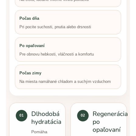
Počas dňa
Pri pocite suchosti, pnutia alebo drsnosti
Po opaľovaní
Pre obnovu hebkosti, vláčnosti a komfortu
Počas zimy
Na miesta namáhané chladom a suchým vzduchom
Dlhodobá
Regenerácia
01
02
hydratácia
po
opaľovaní
Pomáha