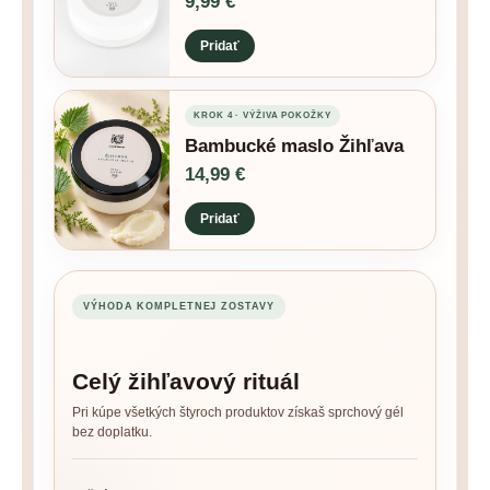
9,99 €
Pridať
KROK 4 · VÝŽIVA POKOŽKY
Bambucké maslo Žihľava
14,99 €
Pridať
VÝHODA KOMPLETNEJ ZOSTAVY
Celý žihľavový rituál
Pri kúpe všetkých štyroch produktov získaš sprchový gél
bez doplatku.