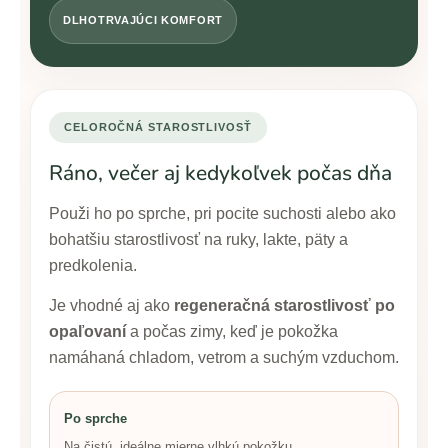
DLHOTRVAJÚCI KOMFORT
CELOROČNÁ STAROSTLIVOSŤ
Ráno, večer aj kedykoľvek počas dňa
Použi ho po sprche, pri pocite suchosti alebo ako
bohatšiu starostlivosť na ruky, lakte, päty a
predkolenia.
Je vhodné aj ako
regeneračná starostlivosť po
opaľovaní
a počas zimy, keď je pokožka
namáhaná chladom, vetrom a suchým vzduchom.
Po sprche
Na čistú, ideálne mierne vlhkú pokožku