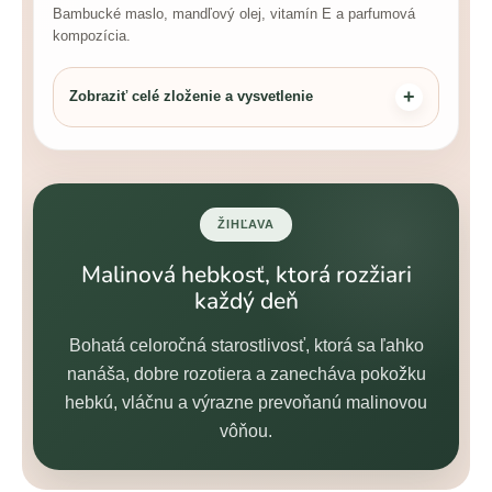
Bambucké maslo, mandľový olej, vitamín E a parfumová
kompozícia.
Zobraziť celé zloženie a vysvetlenie
ŽIHĽAVA
Malinová hebkosť, ktorá rozžiari
každý deň
Bohatá celoročná starostlivosť, ktorá sa ľahko
nanáša, dobre rozotiera a zanecháva pokožku
hebkú, vláčnu a výrazne prevoňanú malinovou
vôňou.