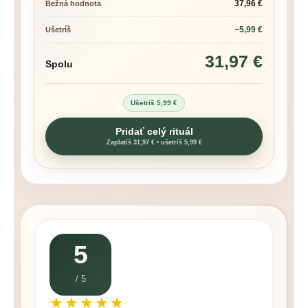
37,96 €
Bežná hodnota
−5,99 €
Ušetríš
31,97 €
Spolu
Ušetríš 5,99 €
Pridať celý rituál
Zaplatíš 31,97 € • ušetríš 5,99 €
5
/ 5
★★★★★