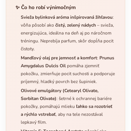
✨ Čo ho robí výnimočným
Svieža bylinková aróma inšpirovaná žihľavou
:
vôňa pôsobí ako
čistý, zelený nádych
– svieža,
energizujúca, ideálna na deň aj po náročnom
tréningu. Neprebíja parfum, skôr dopĺňa pocit
čistoty.
Mandľový olej pre jemnosť a komfort
:
Prunus
Amygdalus Dulcis Oil
pomáha zjemniť
pokožku, zmierňuje pocit suchosti a podporuje
príjemný, hladký povrch bez šupiniek.
Olivové emulgátory (Cetearyl Olivate,
Sorbitan Olivate)
: šetrné k ochrannej bariére
pokožky, pomáhajú mlieku
ľahko sa rozotrieť
a rýchlo vstrebať
, aby na tele nezostával
lepkavý film.