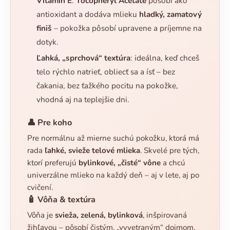
Vitamín E
:
Tocopheryl Acetate
pôsobí ako
antioxidant a dodáva mlieku
hladký, zamatový
finiš
– pokožka pôsobí upravene a príjemne na
dotyk.
Ľahká, „sprchová“ textúra
: ideálna, keď chceš
telo rýchlo natrieť, obliecť sa a ísť – bez
čakania, bez ťažkého pocitu na pokožke,
vhodná aj na teplejšie dni.
👤 Pre koho
Pre normálnu až mierne suchú pokožku, ktorá má
rada
ľahké, svieže telové mlieka
. Skvelé pre tých,
ktorí preferujú
bylinkové, „čisté“ vône
a chcú
univerzálne mlieko na každý deň – aj v lete, aj po
cvičení.
🧴 Vôňa & textúra
Vôňa je
svieža, zelená, bylinková
, inšpirovaná
žihľavou – pôsobí čistým, „vyvetraným“ dojmom,