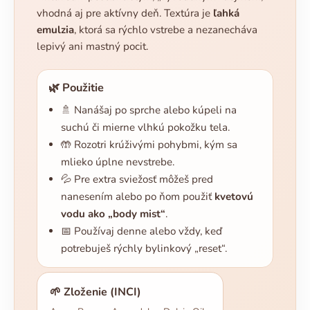
vhodná aj pre aktívny deň. Textúra je
ľahká
emulzia
, ktorá sa rýchlo vstrebe a nezanecháva
lepivý ani mastný pocit.
🌿 Použitie
🚿 Nanášaj po sprche alebo kúpeli na
suchú či mierne vlhkú pokožku tela.
🤲 Rozotri krúživými pohybmi, kým sa
mlieko úplne nevstrebe.
💦 Pre extra sviežosť môžeš pred
nanesením alebo po ňom použiť
kvetovú
vodu ako „body mist“
.
📅 Používaj denne alebo vždy, keď
potrebuješ rýchly bylinkový „reset“.
🌱 Zloženie (INCI)