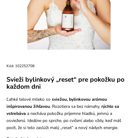
Kód:
102252708
Svieži bylinkový „reset“ pre pokožku po
každom dni
Ľahké telové mlieko so
sviežou, bylinkovou arómou
inšpirovanou žihľavou
. Rozotiera sa bez námahy,
rýchlo sa
vstrebáva
a necháva pokožku príjemne hladkú, jemnú a
osvieženú. Ideálne po sprche, po cvičení alebo vždy, keď máš
pocit, že si telo zaslúži malý „reset“ a nový nádych energie.