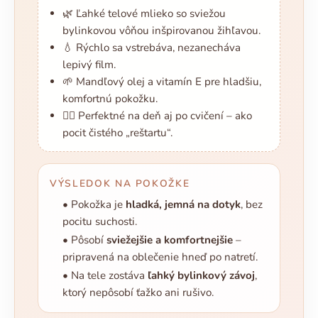
🌿 Ľahké telové mlieko so sviežou
bylinkovou vôňou inšpirovanou žihľavou.
💧 Rýchlo sa vstrebáva, nezanecháva
lepivý film.
🌱 Mandľový olej a vitamín E pre hladšiu,
komfortnú pokožku.
🏃‍♀️ Perfektné na deň aj po cvičení – ako
pocit čistého „reštartu“.
VÝSLEDOK NA POKOŽKE
• Pokožka je
hladká, jemná na dotyk
, bez
pocitu suchosti.
• Pôsobí
sviežejšie a komfortnejšie
–
pripravená na oblečenie hneď po natretí.
• Na tele zostáva
ľahký bylinkový závoj
,
ktorý nepôsobí ťažko ani rušivo.