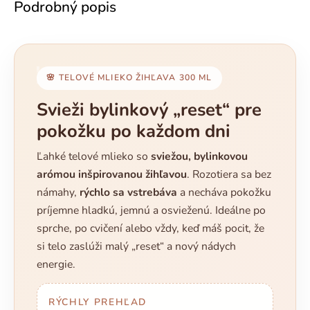
Podrobný popis
🌸 TELOVÉ MLIEKO ŽIHĽAVA 300 ML
Svieži bylinkový „reset“ pre
pokožku po každom dni
Ľahké telové mlieko so
sviežou, bylinkovou
arómou inšpirovanou žihľavou
. Rozotiera sa bez
námahy,
rýchlo sa vstrebáva
a necháva pokožku
príjemne hladkú, jemnú a osvieženú. Ideálne po
sprche, po cvičení alebo vždy, keď máš pocit, že
si telo zaslúži malý „reset“ a nový nádych
energie.
RÝCHLY PREHĽAD