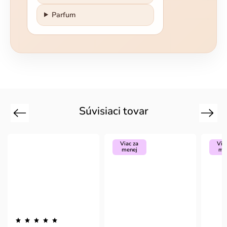
Parfum
Súvisiaci tovar
Previous
Next
Viac za
Viac za
menej
menej