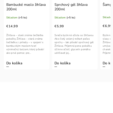
 žihľava
Sprchový gél žihľava
Šampón žihľava 200ml
200ml
Skladom
(>5 ks)
Skladom
(>5 ks)
€6,99
€5,99
Bylinná sviežosť a starostlivosť o
liečiteľka
Svieža bylinná očista so žihľavou
vlasy od korienkov Šampón
rá známa
Ako čistý zelený reštart počas
Žihľava spája účinné pravidelné
 spojení s
sprchy – tak pôsobí sprchový gél
umývanie vlasov s rastlinným
orí
Žihľava. Príjemná pena pokožku
charakterom žihľavového extraktu.
rý pôsobí
účinne očistí, glycerín pomáha
Príjemná pena pomáha...
udržiavať jej...
Do košíka
Do košíka